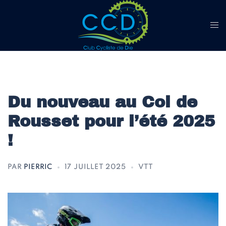
Aller
au
contenu
Du nouveau au Col de
Rousset pour l’été 2025
!
PAR
PIERRIC
17 JUILLET 2025
VTT